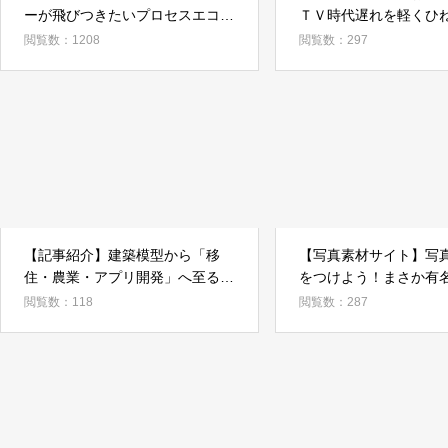
ーが飛びつきたいプロセスエコノ
ＴＶ時代遅れを軽くひ
ミー×プラットフォームのお話
ア最強を考えてみた（
閲覧数：1208
閲覧数：297
編）
【記事紹介】建築模型から「移
【写真素材サイト】写
住・農業・アプリ開発」へ至る記
をつけよう！まさか有
事を他の媒体で掲載して頂きまし
ォア邸を建てるんじゃ
閲覧数：118
閲覧数：287
た
うね？