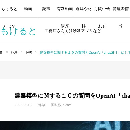
もけると
動画
記事
有料動画
道具や材
お問い合
管理者情
とは？
講座
料
わせ
報
もけると
工務店さん向け診断アプリなど
記事
雑談
建築模型に関する１０の質問をOpenAI「chatGPT」に
ム
建築模型に関する１０の質問をOpenAI「ch
2023.03.02
雑談
閲覧数：285