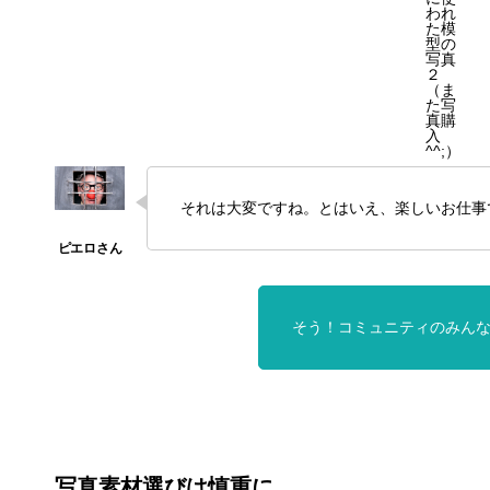
われ
た模
型の
写真
２
（ま
た写
真購
入
^^;）
それは大変ですね。とはいえ、楽しいお仕事
そう！コミュニティのみん
写真素材選びは慎重に