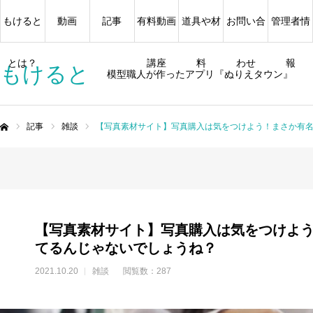
もけると
動画
記事
有料動画
道具や材
お問い合
管理者情
とは？
講座
料
わせ
報
もけると
模型職人が作ったアプリ『ぬりえタウン』
記事
雑談
【写真素材サイト】写真購入は気をつけよう！まさか有
ム
【写真素材サイト】写真購入は気をつけよ
てるんじゃないでしょうね？
2021.10.20
雑談
閲覧数：287