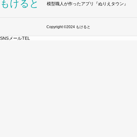
もけると
模型職人が作ったアプリ『ぬりえタウン』
Copyright ©2024 もけると
SNS
メール
TEL