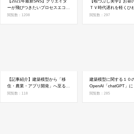
【2021年最新SNS】クリエイタ
【暇つぶし美学】お昼
ーが飛びつきたいプロセスエコノ
ＴＶ時代遅れを軽くひ
ミー×プラットフォームのお話
ア最強を考えてみた（
閲覧数：1208
閲覧数：297
編）
【記事紹介】建築模型から「移
建築模型に関する１０
住・農業・アプリ開発」へ至る記
OpenAI「chatGPT
事を他の媒体で掲載して頂きまし
ら？
閲覧数：118
閲覧数：285
た