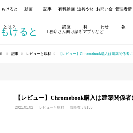
もけると
動画
記事
有料動画
道具や材
お問い合
管理者情
とは？
講座
料
わせ
報
もけると
工務店さん向け診断アプリなど
記事
レビューと取材
【レビュー】Chromebook購入は建築関係
ム
【レビュー】Chromebook購入は建築関
2021.01.02
レビューと取材
閲覧数：8155