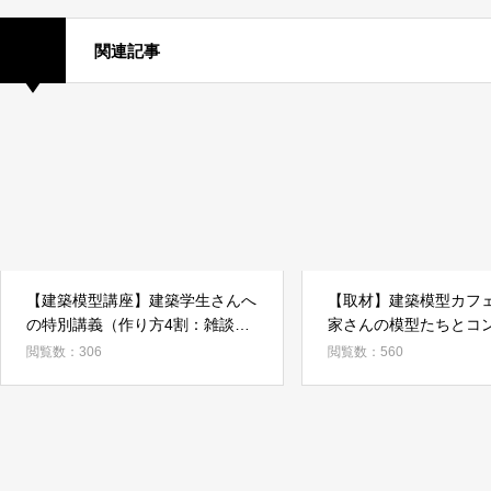
関連記事
【建築模型講座】建築学生さんへ
【取材】建築模型カフ
の特別講義（作り方4割：雑談6
家さんの模型たちとコ
割！？）その内容とコンセプトと
応募された模型たち
閲覧数：306
閲覧数：560
は？