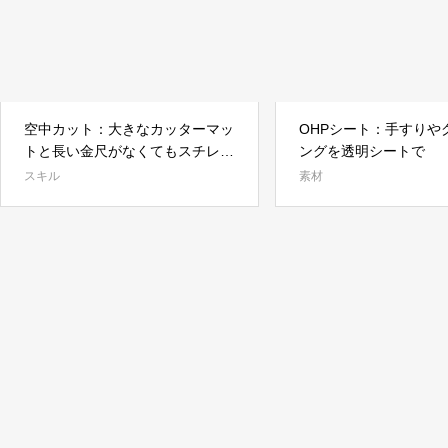
空中カット：大きなカッターマッ
OHPシート：手すりや
トと長い金尺がなくてもスチレン
ングを透明シートで
ボードを切ることはできます。
スキル
素材