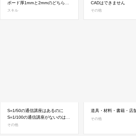
ボード厚1mmと2mmのどちらを
CADはできません
選ぶと良いの？
スキル
その他
S=1/50の通信講座はあるのに
道具・材料・書籍・店
S=1/100の通信講座がないのはな
その他
ぜ？
その他