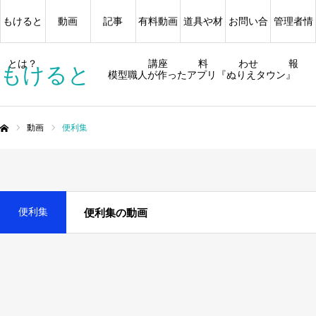
もけると
動画
記事
有料動画
道具や材
お問い合
管理者情
とは？
講座
料
わせ
報
もけると
模型職人が作ったアプリ『ぬりえタウン』
動画
便利集
ム
便利集
便利集の動画