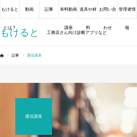
もけると
動画
記事
有料動画
道具や材
お問い合
管理者情
とは？
講座
料
わせ
報
もけると
工務店さん向け診断アプリなど
記事
通信講座
ム
通信講座