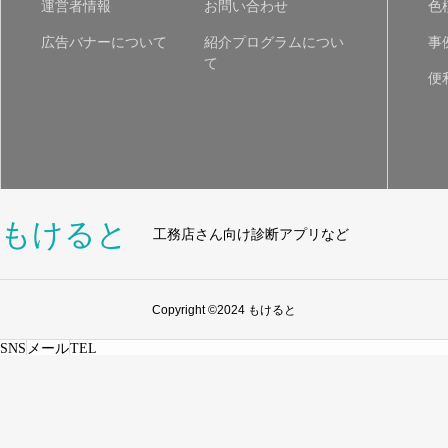
運営者情報
お問い合わせ
色
広告バナーについて
紹介プログラムについ
事
て
便
もけると
工務店さん向け診断アプリなど
Copyright ©2024 もけると
SNS
メール
TEL