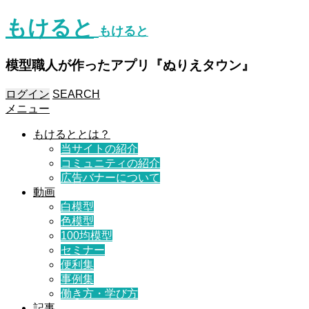
もけると
もけると
模型職人が作ったアプリ『ぬりえタウン』
ログイン
SEARCH
メニュー
もけるととは？
当サイトの紹介
コミュニティの紹介
広告バナーについて
動画
白模型
色模型
100均模型
セミナー
便利集
事例集
働き方・学び方
記事