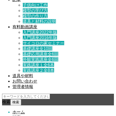
子供向け工作
模型の学び方
模型の作り方
道具と材料の説明
有料動画講座
入門講座2022年版
入門講座2016年版
サイコロの家セミナー
基礎講座全10回
基礎応用講座全6回
外観実践講座全6回
実践講座１全6本
実践講座２全8本
道具や材料
お問い合わせ
管理者情報
検索
ホーム