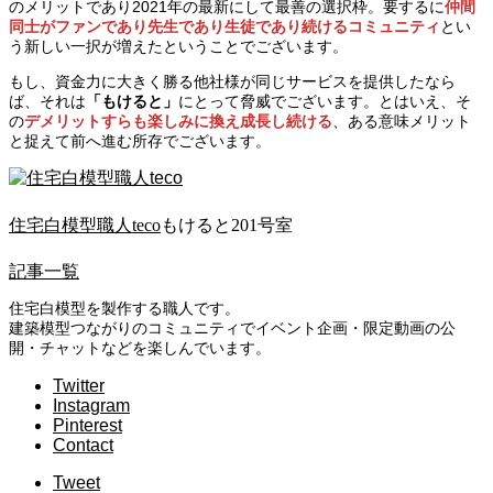
のメリットであり2021年の最新にして最善の選択枠。要するに
仲間
同士がファンであり先生であり生徒であり続けるコミュニティ
とい
う新しい一択が増えたということでございます。
もし、資金力に大きく勝る他社様が同じサービスを提供したなら
ば、それは
「もけると」
にとって脅威でございます。とはいえ、そ
の
デメリットすらも楽しみに換え成長し続ける
、ある意味メリット
と捉えて前へ進む所存でございます。
住宅白模型職人teco
もけると201号室
記事一覧
住宅白模型を製作する職人です。
建築模型つながりのコミュニティでイベント企画・限定動画の公
開・チャットなどを楽しんでいます。
Twitter
Instagram
Pinterest
Contact
Tweet