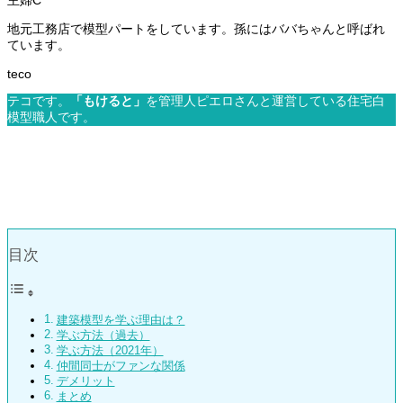
地元工務店で模型パートをしています。孫にはババちゃんと呼ばれ
ています。
テコです。
「もけると」
を管理人ピエロさんと運営している住宅白
模型職人です。
目次
建築模型を学ぶ理由は？
学ぶ方法（過去）
学ぶ方法（2021年）
仲間同士がファンな関係
デメリット
まとめ