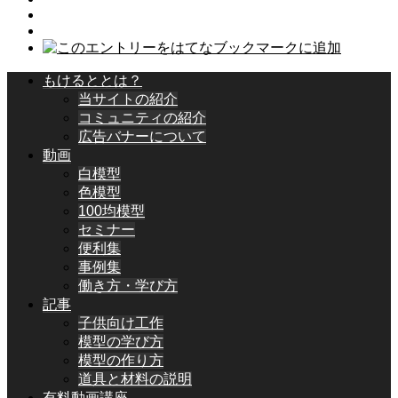
もけるととは？
当サイトの紹介
コミュニティの紹介
広告バナーについて
動画
白模型
色模型
100均模型
セミナー
便利集
事例集
働き方・学び方
記事
子供向け工作
模型の学び方
模型の作り方
道具と材料の説明
有料動画講座