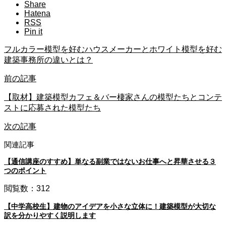
Share
Hatena
RSS
Pin it
フルカラー模型を好むハウスメーカーとホワイト模型を好む
建築事務所の違いとは？
前の記事
【取材】建築模型カフェ＆バー棲家さんの模型たちとコンテ
ストに応募された模型たち
次の記事
関連記事
【通信講座のすすめ】単なる副業ではないお仕事へと昇華させる３
つのポイント
閲覧数：312
【中学高校生】建物のアイデアを小さな立体に！建築模型が大切な
訳を分かりやすく説明します