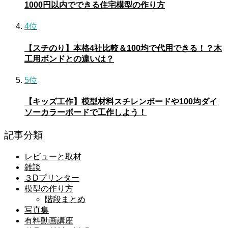
1000円以内でできる住宅模型の作り方
4位
【スチのり】本格4社比較＆100均で代用できる！？木
工用ボンドとの違いは？
5位
【キッズ工作】模型材料スチレンボードや100均ダイ
ソーカラーボードで工作しよう！
記事分類
レビューと取材
雑談
３Dプリンター
模型の作り方
階段まとめ
写真集
有料動画講座